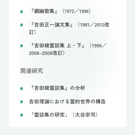
『顕幽歌集』（1972／1996）
『吉田正一論文集』（1981／2012改
訂）
『吉田綾霊談集 上・下』（1986／
2006–2008改訂）
関連研究
『吉田綾霊談集』の分析
吉田理論における霊的世界の構造
「霊談集の研究」（大谷宗司）